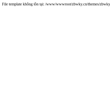
File template không tồn tại: /www/wwwroot/zbwky.cn/themes/zbwk