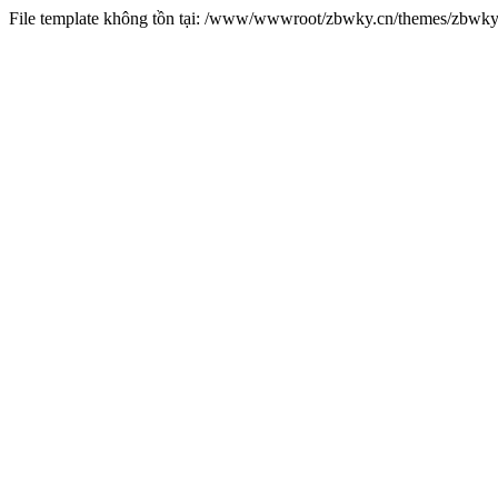
File template không tồn tại: /www/wwwroot/zbwky.cn/themes/zbwk